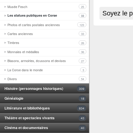
Musée Fesch
25
Soyez le p
Les statues publiques en Corse
33
Photos et cartes postales anciennes
123
Cartes anciennes
33
Timbres
26
Monnaies et médailles
36
Blasons, armoiries, écussons et devises
27
La Corse dans le monde
3
Divers
54
Histoire (personnages historiques)
309
Généalogie
18
Littérature et bibliothèques
834
Théâtre et spectacles vivants
43
Cinéma et documentaires
40