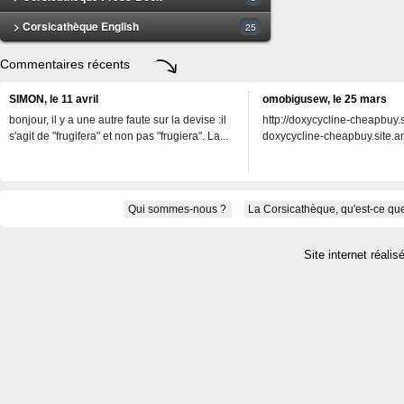
> Corsicathèque English
25
Commentaires récents
SIMON, le 11 avril
omobigusew, le 25 mars
bonjour, il y a une autre faute sur la devise :il
http://doxycycline-cheapbuy.si
s'agit de "frugifera" et non pas "frugiera". La...
doxycycline-cheapbuy.site.an
Qui sommes-nous ?
La Corsicathèque, qu'est-ce que
Site internet réalis