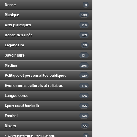
Danse
8
Musique
299
Arts plastiques
116
Bande dessinée
125
Légendaire
35
Savoir faire
131
Médias
268
Politique et personnalités publiques
320
Evénements culturels et religieux
176
Langue corse
126
Sport (sauf football)
155
Football
146
Divers
55
> Corsicathèque Press-Book
3