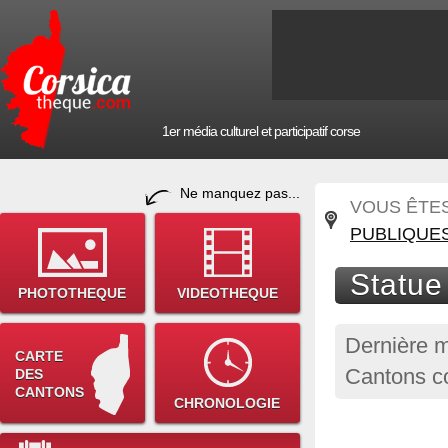
1er média culturel et participatif corse
Ne manquez pas...
VOUS ÊTES 
PUBLIQUE
Statue
PHOTOTHEQUE
VIDEOTHEQUE
Dernière m
CARTE
Cantons co
DES
CANTONS
CHRONOLOGIE