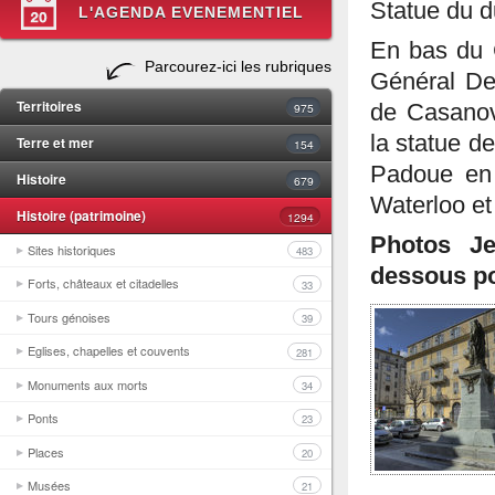
Statue du 
L'AGENDA EVENEMENTIEL
En bas du C
Parcourez-ici les rubriques
Général De 
Territoires
975
de Casanova
la statue d
Terre et mer
154
Padoue en 
Histoire
679
Waterloo et
Histoire (patrimoine)
1294
Photos Je
Sites historiques
483
dessous po
Forts, châteaux et citadelles
33
Tours génoises
39
Eglises, chapelles et couvents
281
Monuments aux morts
34
Ponts
23
Places
20
Musées
21