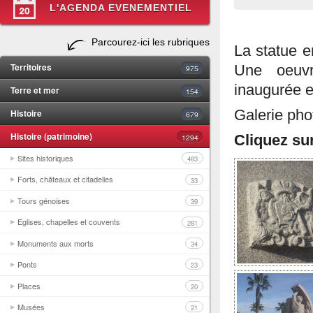
L'AGENDA EVENEMENTIEL
Parcourez-ici les rubriques
La statue e
Territoires
Une oeuv
975
inaugurée 
Terre et mer
154
Histoire
Galerie phot
679
Histoire (patrimoine)
1294
Cliquez su
Sites historiques
483
Forts, châteaux et citadelles
33
Tours génoises
39
Eglises, chapelles et couvents
281
Monuments aux morts
34
Ponts
23
Places
20
Musées
21