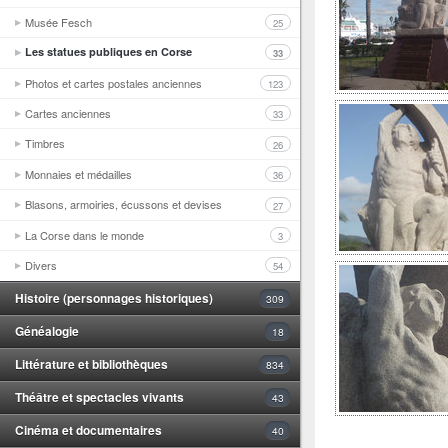
Musée Fesch
25
Les statues publiques en Corse
33
Photos et cartes postales anciennes
123
Cartes anciennes
33
Timbres
26
Monnaies et médailles
36
Blasons, armoiries, écussons et devises
27
La Corse dans le monde
3
Divers
54
Histoire (personnages historiques)
309
Généalogie
18
Littérature et bibliothèques
834
Théâtre et spectacles vivants
43
Cinéma et documentaires
40