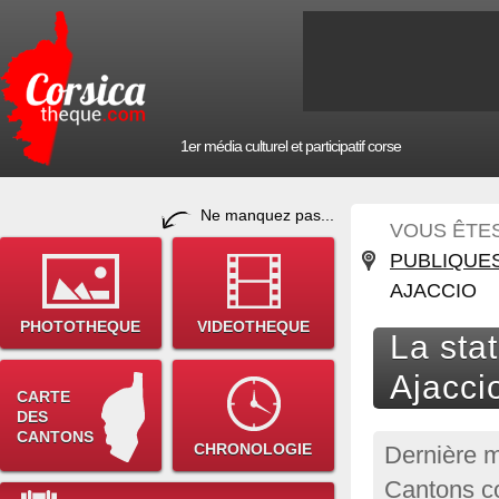
1er média culturel et participatif corse
Ne manquez pas...
VOUS ÊTES 
PUBLIQUE
AJACCIO
PHOTOTHEQUE
VIDEOTHEQUE
La sta
Ajacci
CARTE
DES
CANTONS
CHRONOLOGIE
Dernière m
Cantons co