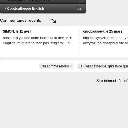
> Corsicathèque English
25
Commentaires récents
SIMON, le 11 avril
omobigusew, le 25 mars
bonjour, il y a une autre faute sur la devise :il
http://doxycycline-cheapbuy.si
s'agit de "frugifera" et non pas "frugiera". La...
doxycycline-cheapbuy.site.an
Qui sommes-nous ?
La Corsicathèque, qu'est-ce que
Site internet réalis