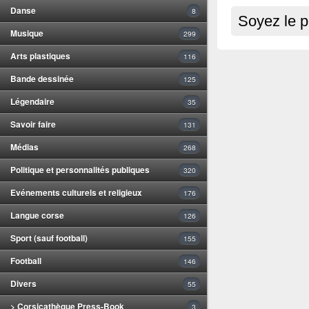
Danse
8
Soyez le p
Musique
299
Arts plastiques
116
Bande dessinée
125
Légendaire
35
Savoir faire
131
Médias
268
Politique et personnalités publiques
320
Evénements culturels et religieux
176
Langue corse
126
Sport (sauf football)
155
Football
146
Divers
55
> Corsicathèque Press-Book
3