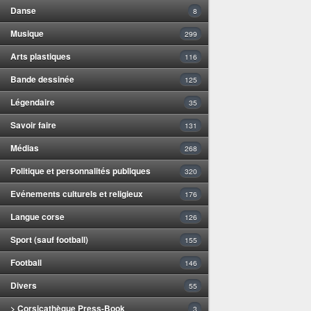
Danse
8
Musique
299
Arts plastiques
116
Bande dessinée
125
Légendaire
35
Savoir faire
131
Médias
268
Politique et personnalités publiques
320
Evénements culturels et religieux
176
Langue corse
126
Sport (sauf football)
155
Football
146
Divers
55
> Corsicathèque Press-Book
3