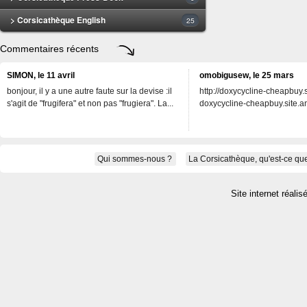
> Corsicathèque English
25
Commentaires récents
SIMON, le 11 avril
omobigusew, le 25 mars
bonjour, il y a une autre faute sur la devise :il
http://doxycycline-cheapbuy.si
s'agit de "frugifera" et non pas "frugiera". La...
doxycycline-cheapbuy.site.an
Qui sommes-nous ?
La Corsicathèque, qu'est-ce que
Site internet réalis