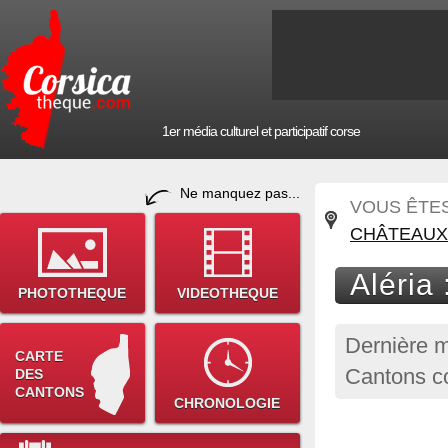
1er média culturel et participatif corse
Ne manquez pas...
VOUS ÊTES 
CHÂTEAUX
Aléria 
PHOTOTHEQUE
VIDEOTHEQUE
Dernière m
CARTE
Cantons c
DES
CANTONS
CHRONOLOGIE