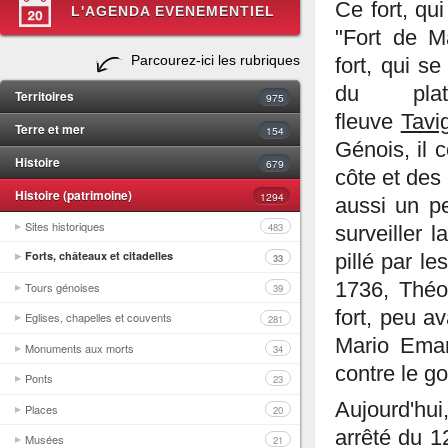
Ce fort, qu
L'AGENDA EVENEMENTIEL
"Fort de M
Parcourez-ici les rubriques
fort, qui s
du plat
Territoires
975
fleuve
Tavi
Terre et mer
154
Génois, il 
Histoire
679
côte et des 
Histoire (patrimoine)
1294
aussi un pe
Sites historiques
483
surveiller 
Forts, châteaux et citadelles
pillé par l
33
1736, Théo
Tours génoises
39
fort, peu a
Eglises, chapelles et couvents
281
Mario Emanu
Monuments aux morts
34
contre le g
Ponts
23
Aujourd'hui
Places
20
arrêté du 1
Musées
21