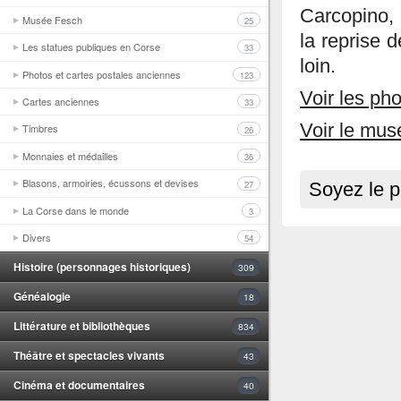
Carcopino, i
Musée Fesch
25
la reprise d
Les statues publiques en Corse
33
loin.
Photos et cartes postales anciennes
123
Voir les pho
Cartes anciennes
33
Voir le mu
Timbres
26
Monnaies et médailles
36
Blasons, armoiries, écussons et devises
27
Soyez le p
La Corse dans le monde
3
Divers
54
Histoire (personnages historiques)
309
Généalogie
18
Littérature et bibliothèques
834
Théâtre et spectacles vivants
43
Cinéma et documentaires
40