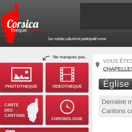
1er média culturel et participatif corse
Ne manquez pas...
VOUS ÊTES 
CHAPELLE
Église
PHOTOTHEQUE
VIDEOTHEQUE
Dernière m
CARTE
Cantons co
DES
CANTONS
CHRONOLOGIE