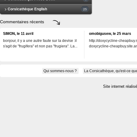
> Corsicathèque English
25
Commentaires récents
SIMON, le 11 avril
omobigusew, le 25 mars
bonjour, il y a une autre faute sur la devise :il
http://doxycycline-cheapbuy.si
s'agit de "frugifera" et non pas "frugiera". La...
doxycycline-cheapbuy.site.an
Qui sommes-nous ?
La Corsicathèque, qu'est-ce que
Site internet réalis