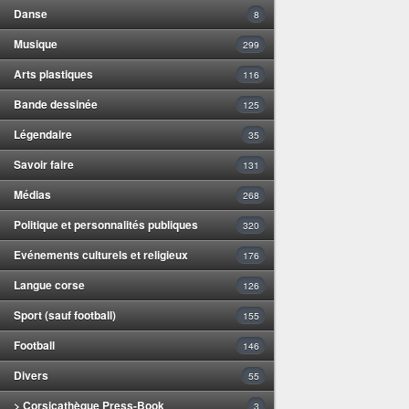
Danse
8
Musique
299
Arts plastiques
116
Bande dessinée
125
Légendaire
35
Savoir faire
131
Médias
268
Politique et personnalités publiques
320
Evénements culturels et religieux
176
Langue corse
126
Sport (sauf football)
155
Football
146
Divers
55
> Corsicathèque Press-Book
3