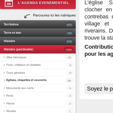
L'église 
L'AGENDA EVENEMENTIEL
clocher en
Parcourez-ici les rubriques
contrebas 
village et
Territoires
975
riverains. 
Terre et mer
154
trouve la s
Histoire
679
Contributi
Histoire (patrimoine)
1294
pour les ag
Sites historiques
483
Forts, châteaux et citadelles
33
Tours génoises
39
Eglises, chapelles et couvents
281
Monuments aux morts
Soyez le p
34
Ponts
23
Places
20
Musées
21