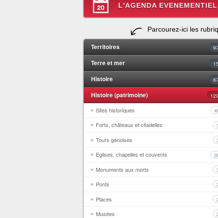
L'AGENDA EVENEMENTIEL
Parcourez-ici les rubri
Territoires
9
Terre et mer
1
Histoire
6
Histoire (patrimoine)
12
Sites historiques
4
Forts, châteaux et citadelles
Tours génoises
Eglises, chapelles et couvents
2
Monuments aux morts
Ponts
Places
Musées