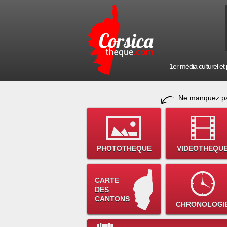
1er média culturel et p
Ne manquez pa
PHOTOTHEQUE
VIDEOTHEQU
CARTE
DES
CANTONS
CHRONOLOGI