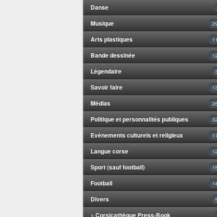
Danse
Musique
2
Arts plastiques
1
Bande dessinée
1
Légendaire
Savoir faire
1
Médias
2
Politique et personnalités publiques
3
Evénements culturels et religieux
1
Langue corse
1
Sport (sauf football)
1
Football
1
Divers
> Corsicathèque Press-Book