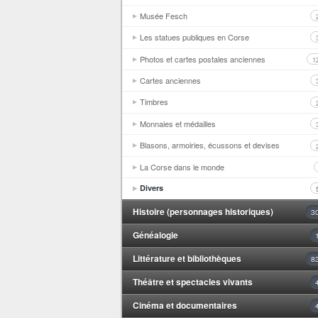
Musée Fesch
Les statues publiques en Corse
Photos et cartes postales anciennes
1
Cartes anciennes
Timbres
Monnaies et médailles
Blasons, armoiries, écussons et devises
La Corse dans le monde
Divers
Histoire (personnages historiques)
3
Généalogie
Littérature et bibliothèques
8
Théâtre et spectacles vivants
Cinéma et documentaires