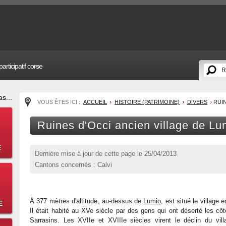
articipatif corse
s...
VOUS ÊTES ICI :
ACCUEIL
HISTOIRE (PATRIMOINE)
DIVERS
RUIN
Ruines d'Occi ancien village de Lu
E
Dernière mise à jour de cette page le
25/04/2013
Cantons concernés : Calvi
À 377 mètres d'altitude, au-dessus de
Lumio
, est situé le village 
E
Il était habité au XVe siècle par des gens qui ont déserté les côt
Sarrasins. Les XVIIe et XVIIIe siècles virent le déclin du vil