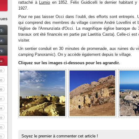
rattaché à
Lumio
en 1852. Félix Guidicelli le dernier habitant 
1927.
Pour ne pas laisser Occi dans l’oubli, des efforts sont entrepris.
ques
qui comprend des membres du village comme André Lovellini et bi
l'église de l'Annunziata d'Occi. La magnifique église baroque du 
75
travaux ont été financés en partie par Laetitia Casta). Celle-ci e
visiter.
54
Un sentier conduit en 30 minutes de promenade, aux ruines du vi
79
camping Panoramic). On y accède également depuis le village.
94
Cliquez sur les images ci-dessous pour les agrandir.
83
33
39
81
34
23
20
Soyez le premier à commenter cet article !
21