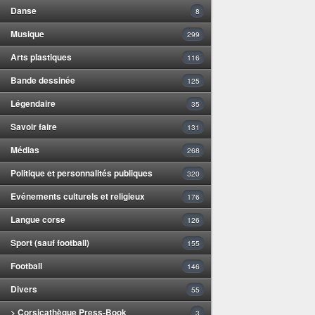
Danse
8
Musique
299
Arts plastiques
116
Bande dessinée
125
Légendaire
35
Savoir faire
131
Médias
268
Politique et personnalités publiques
320
Evénements culturels et religieux
176
Langue corse
126
Sport (sauf football)
155
Football
146
Divers
55
> Corsicathèque Press-Book
3