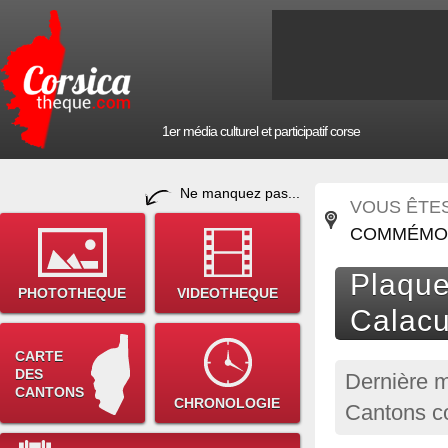
1er média culturel et participatif corse
Ne manquez pas...
VOUS ÊTES 
COMMÉMORA
Plaque
PHOTOTHEQUE
VIDEOTHEQUE
Calacu
CARTE
DES
Dernière m
CANTONS
CHRONOLOGIE
Cantons c