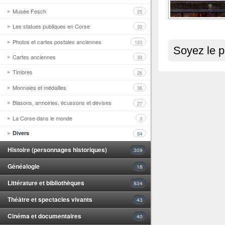
Musée Fesch
25
Les statues publiques en Corse
33
Photos et cartes postales anciennes
123
Soyez le p
Cartes anciennes
33
Timbres
26
Monnaies et médailles
36
Blasons, armoiries, écussons et devises
27
La Corse dans le monde
3
Divers
54
Histoire (personnages historiques)
309
Généalogie
18
Littérature et bibliothèques
834
Théâtre et spectacles vivants
43
Cinéma et documentaires
40