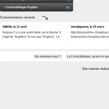
> Corsicathèque English
25
Commentaires récents
SIMON, le 11 avril
omobigusew, le 25 mars
bonjour, il y a une autre faute sur la devise :il
http://doxycycline-cheapbuy.si
s'agit de "frugifera" et non pas "frugiera". La...
doxycycline-cheapbuy.site.an
Qui sommes-nous ?
La Corsicathèque, qu'est-ce que
Site internet réalis