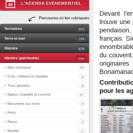
L'AGENDA EVENEMENTIEL
Devant l'
Parcourez-ici les rubriques
trouve une
Territoires
975
pendaison, 
français S
Terre et mer
154
innombrable
Histoire
679
du couvent
Histoire (patrimoine)
1294
originaire
Sites historiques
483
Bonamanacce
Forts, châteaux et citadelles
33
Contributi
Tours génoises
39
pour les ag
Eglises, chapelles et couvents
281
Monuments aux morts
34
Ponts
23
Places
20
Musées
21