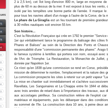
2 à 2,5 km), cet îlot long d'environ 800 m, large en moyenne de
plus de 60 m au dessus de la mer. Il est exposé à tous les vents, d'
isolé par les tempêtes une bonne partie de l'année. Il marque le
ques
pour tous les navires allant d'un rivage à l'autre de la Corse, de l
Le phare de La Giraglia
est un feu tournant de première grandeur
75
à 30 milles nautiques soit environ 55 km.
Son histoire...
54
C'est la Révolution Française qui crée en 1792 le premier "Service
79
1er qui véritablement lance le programme du balisage des côtes fr
Phares et Balises" au sein de la Direction des Ponts et Chauss
94
responsabilité d'une "commission permanente des phares". Arago fa
le fameux système à lentilles qui portera son nom, essayé avec 
83
de l'Arc de Triomphe. La Restauration, la Monarchie de Juillet, 
33
donnée par Napoléon 1er.
Ce n'est qu'en 1838 qu'une commission se rend en Corse, présidée 
39
mission de déterminer le nombre, l'emplacement et la nature des gra
81
La commission prospecte les sites à retenir sur un petit vapeur "L
La mise en chantier suit immédiatement et s'achève successiveme
34
Ravellata, Les Sanguinaires et La Chiappa entre fin 1844 et déb
avec trois années de retard dues à l'importance des travaux, aux d
23
aux accostages périlleux. Sa construction relève de l'exploit car
20
matériaux et équipements, puis les débarquer dans des conditions
au sommet de l'île. La construction dura 10 ans, à peine deux a
21