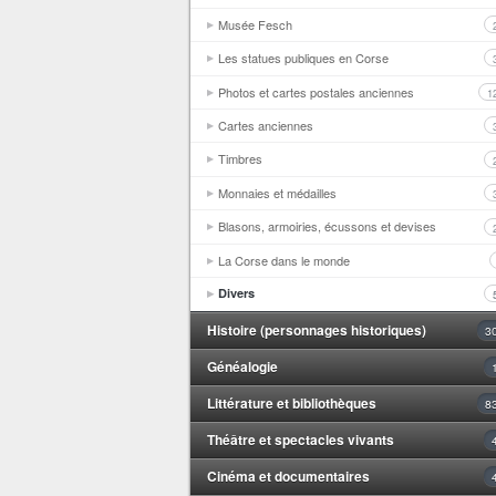
Musée Fesch
Les statues publiques en Corse
Photos et cartes postales anciennes
1
Cartes anciennes
Timbres
Monnaies et médailles
Blasons, armoiries, écussons et devises
La Corse dans le monde
Divers
Histoire (personnages historiques)
3
Généalogie
Littérature et bibliothèques
8
Théâtre et spectacles vivants
Cinéma et documentaires