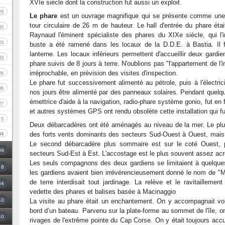
XVIe siècle dont la construction fut aussi un exploit.
25
Le phare
est un ouvrage magnifique qui se présente comme une p
tour circulaire de 26 m de hauteur. Le hall d'entrée du phare é
33
Raynaud l'éminent spécialiste des phares du XIXe siècle, qui l'i
23
buste a été ramené dans les locaux de la D.D.E. à Bastia. Il 
lanterne. Les locaux inférieurs permettent d'accueillir deux gardi
33
phare suivis de 8 jours à terre. N'oublions pas "l'appartement de l'
26
irréprochable, en prévision des visites d'inspection.
Le phare fut successivement alimenté au pétrole, puis à l'électric
36
nos jours être alimenté par des panneaux solaires. Pendant quel
émettrice d'aide à la navigation, radio-phare système gonio, fut en f
27
et autres systèmes GPS ont rendu obsolète cette installation qui f
3
Deux débarcadères ont été aménagés au niveau de la mer. Le plus i
54
des forts vents dominants des secteurs Sud-Ouest à Ouest, mais 
Le second débarcadère plus sommaire est sur le coté Ouest, p
09
secteurs Sud-Est à Est. L'accostage est le plus souvent assez acr
Les seuls compagnons des deux gardiens se limitaient à quelques
18
les gardiens avaient bien irrévérencieusement donné le nom de "Mo
de terre interdisait tout jardinage. La relève et le ravitailleme
34
vedette des phares et balises basée à Macinaggio
43
La visite au phare était un enchantement. On y accompagnait v
bord d’un bateau. Parvenu sur la plate-forme au sommet de l'île, 
40
rivages de l'extrême pointe du Cap Corse. On y était toujours accu