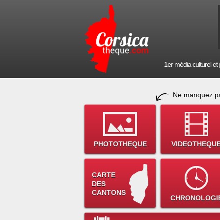
1er média culturel et p
Ne manquez pa
PHOTOTHEQUE
VIDEOTHEQU
CARTE
DES
CANTONS
CHRONOLOGI