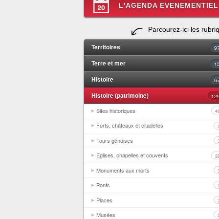
L'AGENDA EVENEMENTIEL
Parcourez-ici les rubri
Territoires
9
Terre et mer
1
Histoire
6
Histoire (patrimoine)
12
Sites historiques
4
Forts, châteaux et citadelles
Tours génoises
Eglises, chapelles et couvents
2
Monuments aux morts
Ponts
Places
Musées