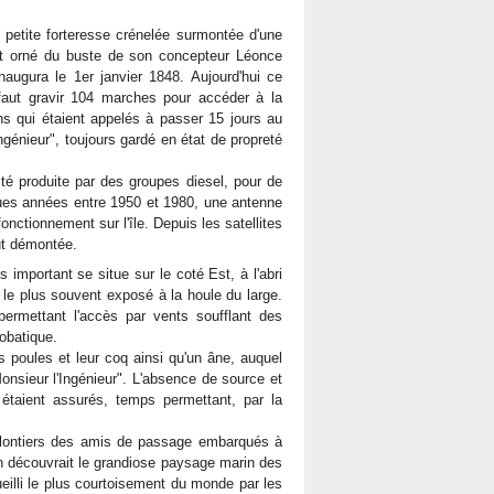
etite forteresse crénelée surmontée d'une
tait orné du buste de son concepteur Léonce
naugura le 1er janvier 1848. Aujourd'hui ce
faut gravir 104 marches pour accéder à la
ens qui étaient appelés à passer 15 jours au
ingénieur", toujours gardé en état de propreté
ité produite par des groupes diesel, pour de
ques années entre 1950 et 1980, une antenne
onctionnement sur l'île. Depuis les satellites
ut démontée.
mportant se situe sur le coté Est, à l'abri
le plus souvent exposé à la houle du large.
ermettant l'accès par vents soufflant des
obatique.
 poules et leur coq ainsi qu'un âne, auquel
nsieur l'Ingénieur". L'absence de source et
nt étaient assurés, temps permettant, par la
olontiers des amis de passage embarqués à
on découvrait le grandiose paysage marin des
eilli le plus courtoisement du monde par les