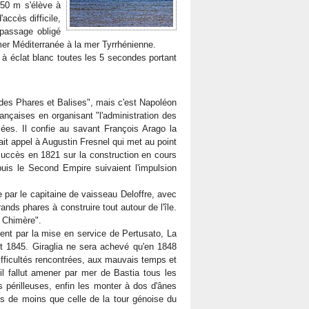
 50 m s'élève à
accès difficile,
 passage obligé
a mer Méditerranée à la mer Tyrrhénienne.
 à éclat blanc toutes les 5 secondes portant
 des Phares et Balises", mais c'est Napoléon
ançaises en organisant "l'administration des
ées. Il confie au savant François Arago la
it appel à Augustin Fresnel qui met au point
succès en 1821 sur la construction en cours
puis le Second Empire suivaient l'impulsion
par le capitaine de vaisseau Deloffre, avec
nds phares à construire tout autour de l'île.
a Chimère".
nt par la mise en service de Pertusato, La
ut 1845. Giraglia ne sera achevé qu'en 1848
ifficultés rencontrées, aux mauvais temps et
 il fallut amener par mer de Bastia tous les
 périlleuses, enfin les monter à dos d'ânes
ns de moins que celle de la tour génoise du