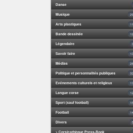
Danse
Musique
2
Arts plastiques
1
Bande dessinée
1
Légendaire
Savoir faire
1
Médias
2
Politique et personnalités publiques
3
Evénements culturels et religieux
1
Langue corse
1
Sport (sauf football)
1
Football
1
Divers
> Corsicathèque Press-Book