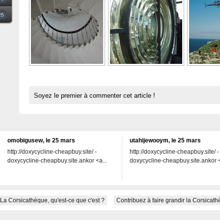
25
Soyez le premier à commenter cet article !
omobigusew, le 25 mars
utahijewooym, le 25 mars
http://doxycycline-cheapbuy.site/ -
http://doxycycline-cheapbuy.site/ -
doxycycline-cheapbuy.site.ankor <a...
doxycycline-cheapbuy.site.ankor <
La Corsicathèque, qu'est-ce que c'est ?
Contribuez à faire grandir la Corsicat