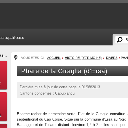
articipatif corse
s...
VOUS ÊTES ICI :
ACCUEIL
HISTOIRE (PATRIMOINE)
DIVERS
PHAR
Phare de la Giraglia (d'Ersa)
E
Dernière mise à jour de cette page le
01/08/2013
Cantons concernés : Capubiancu
Enorme rocher de serpentine verte, l'îlot de la Giraglia constitue
E
septentrional du Cap Corse. Situé sur la commune d'
Ersa
au Nord 
Barcaggio et de Tollare, distant d'environ 1,2 à 2 milles nautiques 