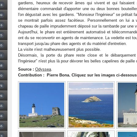
gardiens, heureux de recevoir âmes qui vivent et qui faisaient si
8
élémentaire commandait d'apporter une ou deux bonnes bouteilles
l'on dégustait avec les gardiens. "Monsieur l'Ingénieur" se prêtait f
99
se montrait parfois assez facétieux. Personnellement on lui a 
16
chapeau de paille imprudemment déposé sur la rambarde par une v
Aujourd'hui, le phare est entièrement automatisé et télécommandé
25
ont du se reconvertir en agents de maintenance. La vedette est to
transport jusqu'au phare des agents et du matériel d'entretien.
35
La visite n'est malheureusement plus possible.
Désormais, la porte du phare reste close et le débarquement 
31
l'Ingénieur" n'est plus là pour dévorer les belles capelines de paill
68
Source :
Odyssea
.
Contribution : Pierre Bona. Cliquez sur les images ci-dessous
20
76
26
55
46
55
3