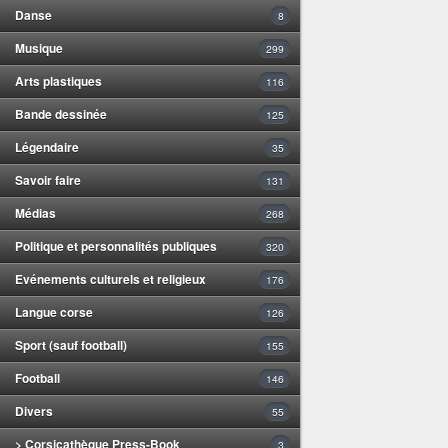
Danse
8
Musique
299
Arts plastiques
116
Bande dessinée
125
Légendaire
35
Savoir faire
131
Médias
268
Politique et personnalités publiques
320
Evénements culturels et religieux
176
Langue corse
126
Sport (sauf football)
155
Football
146
Divers
55
> Corsicathèque Press-Book
3