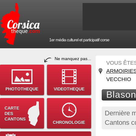
1er média culturel et participatif corse
Ne manquez pas...
VOUS ÊTES 
ARMOIRIES
VECCHIO
PHOTOTHEQUE
VIDEOTHEQUE
Blason
CARTE
Dernière m
DES
CANTONS
Cantons co
CHRONOLOGIE