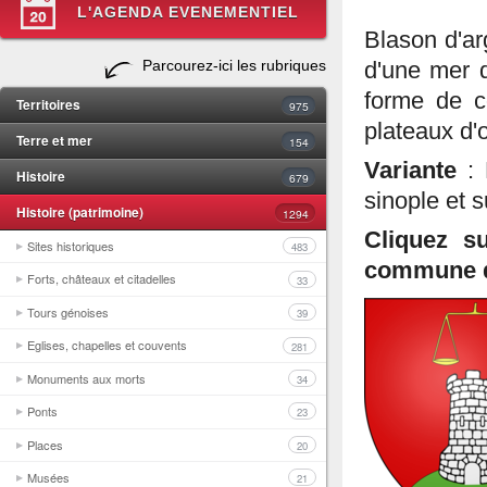
L'AGENDA EVENEMENTIEL
Blason d'a
Parcourez-ici les rubriques
d'une mer 
forme de c
Territoires
975
plateaux d'o
Terre et mer
154
Variante
:
Histoire
679
sinople et 
Histoire (patrimoine)
1294
Cliquez s
Sites historiques
483
commune d
Forts, châteaux et citadelles
33
Tours génoises
39
Eglises, chapelles et couvents
281
Monuments aux morts
34
Ponts
23
Places
20
Musées
21