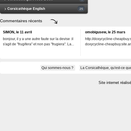
> Corsicathèque English
25
Commentaires récents
SIMON, le 11 avril
omobigusew, le 25 mars
bonjour, il y a une autre faute sur la devise :il
http://doxycycline-cheapbuy.si
s'agit de "frugifera" et non pas "frugiera". La...
doxycycline-cheapbuy.site.an
Qui sommes-nous ?
La Corsicathèque, qu'est-ce que
Site internet réalis