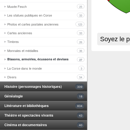
Musée Fesch
25
Les statues publiques en Corse
33
Photos et cartes postales anciennes
123
Cartes anciennes
33
Soyez le p
Timbres
26
Monnaies et médailles
36
Blasons, armoiries, écussons et devises
27
La Corse dans le monde
3
Divers
54
Histoire (personnages historiques)
309
Généalogie
18
Littérature et bibliothèques
834
Théâtre et spectacles vivants
43
Cinéma et documentaires
40