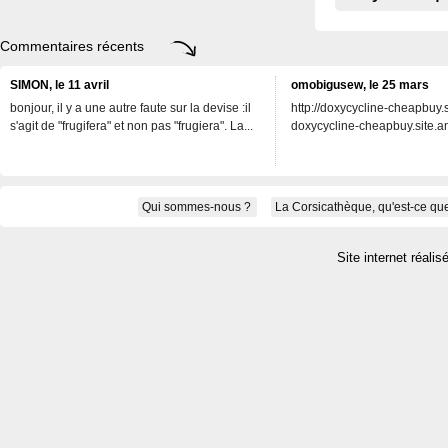
Commentaires récents
SIMON, le 11 avril
omobigusew, le 25 mars
bonjour, il y a une autre faute sur la devise :il
http://doxycycline-cheapbuy.si
s'agit de "frugifera" et non pas "frugiera". La...
doxycycline-cheapbuy.site.an
Qui sommes-nous ?
La Corsicathèque, qu'est-ce que
Site internet réalis