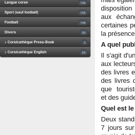
mais égalem
Langue corse
126
disposition
Sport (sauf football)
155
aux échang
Football
146
certaines p
Divers
55
la présence
> Corsicathèque Press-Book
3
A quel pub
> Corsicathèque English
25
Il s'agit d
aux lecteur
des livres 
des livres 
que tourist
et des guid
Quel est le
Deux stands
7 jours su