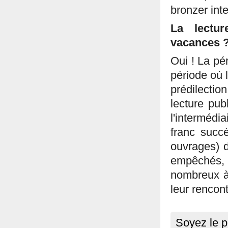
bronzer intel
La lectur
vacances 
Oui ! La pér
période où l
prédilection
lecture pub
l'interméd
franc succ
ouvrages) d
empêchés, 
nombreux à 
leur rencont
Soyez le p