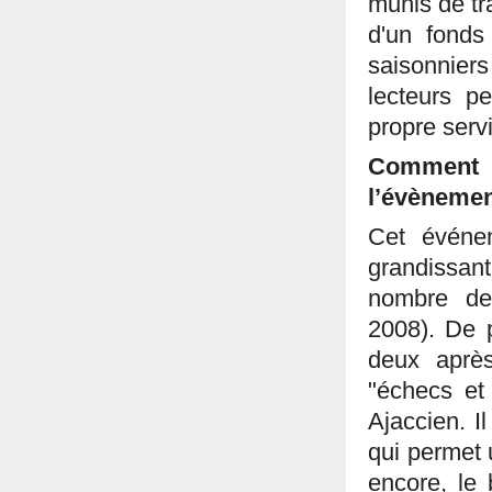
munis de tr
d'un fonds
saisonniers
lecteurs pe
propre servi
Comment 
l’évènemen
Cet événe
grandissan
nombre de
2008). De p
deux après
"échecs et 
Ajaccien. I
qui permet u
encore, le 