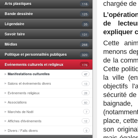
chargée de 
Arts plastiques
116
Bande dessinée
L’opératio
125
de lecte
Légendaire
35
expliquer 
Savoir faire
131
Cette anim
Médias
268
menons depu
Politique et personnalités publiques
320
de la commu
Evénements culturels et religieux
176
Cette politi
Manifestations culturelles
47
la ville (e
Salons et événements divers
13
objectifs 
Evènements religieux
28
sécurité de
Associations
baignade,
60
(notamment 
Marchés de Noël
7
place, cett
Affiches d'événements
12
son origina
Divers / Faits divers
9