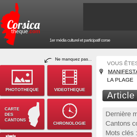
1er média culturel et participatif corse
Ne manquez pas...
VOUS ÊTES 
MANIFEST
LA PLAGE
PHOTOTHEQUE
VIDEOTHEQUE
Article
CARTE
Dernière m
DES
CANTONS
Cantons co
CHRONOLOGIE
Mots clés :