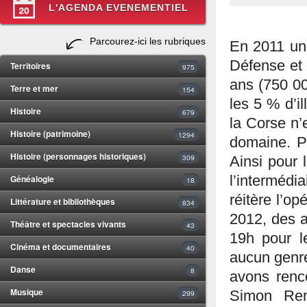
L'AGENDA EVENEMENTIEL
Parcourez-ici les rubriques
En 2011 une
Défense et
Territoires
975
ans (750 00
Terre et mer
154
les 5 % d’il
Histoire
679
la Corse n’
Histoire (patrimoine)
1294
domaine. Pe
Histoire (personnages historiques)
309
Ainsi pour 
Généalogie
l’interméd
18
réitère l’op
Littérature et bibliothèques
834
2012, des a
Théâtre et spectacles vivants
43
19h pour l
Cinéma et documentaires
40
aucun genre 
Danse
8
avons renco
Musique
299
Simon Ren