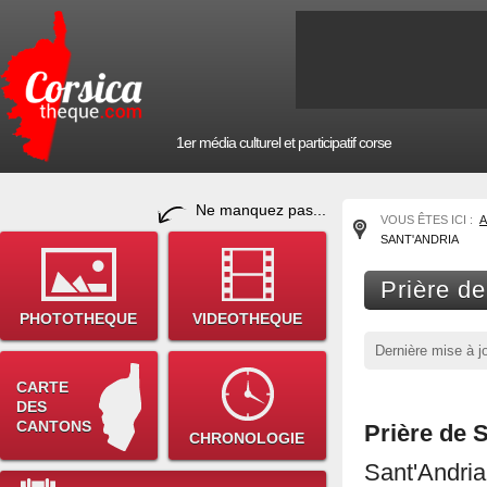
1er média culturel et participatif corse
Ne manquez pas...
VOUS ÊTES ICI :
A
SANT'ANDRIA
Prière de
PHOTOTHEQUE
VIDEOTHEQUE
Dernière mise à j
CARTE
DES
CANTONS
Prière de 
CHRONOLOGIE
Sant'Andria