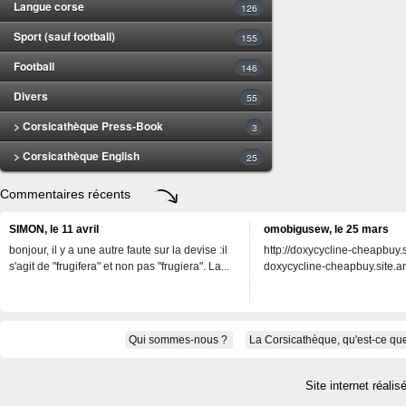
Langue corse
126
Sport (sauf football)
155
Football
146
Divers
55
> Corsicathèque Press-Book
3
> Corsicathèque English
25
Commentaires récents
SIMON, le 11 avril
omobigusew, le 25 mars
bonjour, il y a une autre faute sur la devise :il
http://doxycycline-cheapbuy.si
s'agit de "frugifera" et non pas "frugiera". La...
doxycycline-cheapbuy.site.an
Qui sommes-nous ?
La Corsicathèque, qu'est-ce que
Site internet réalis