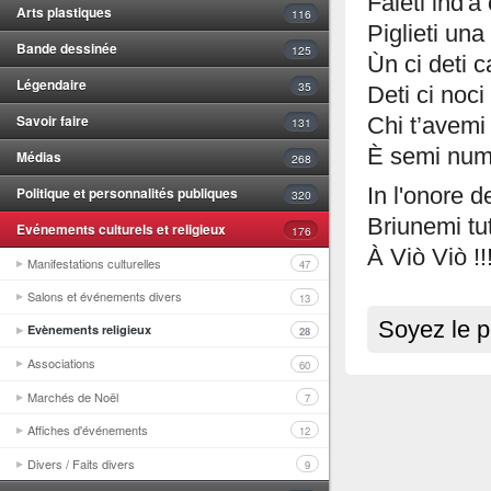
Faleti ind'a
Arts plastiques
116
Piglieti una
Bande dessinée
125
Ùn ci deti c
Légendaire
35
Deti ci noci 
Savoir faire
Chi t’avemi 
131
È semi numa
Médias
268
Politique et personnalités publiques
In l'onore d
320
Briunemi tut
Evénements culturels et religieux
176
À Viò Viò !!!
Manifestations culturelles
47
Salons et événements divers
13
Soyez le p
Evènements religieux
28
Associations
60
Marchés de Noël
7
Affiches d'événements
12
Divers / Faits divers
9