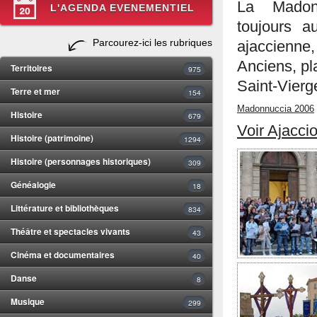
La Madonn
L'AGENDA EVENEMENTIEL
toujours a
Parcourez-ici les rubriques
ajaccienn
Anciens, pla
Territoires
975
Saint-Vierg
Terre et mer
154
Madonnuccia 2006
Histoire
679
Voir Ajacci
Histoire (patrimoine)
1294
Histoire (personnages historiques)
309
Généalogie
18
Littérature et bibliothèques
834
Théâtre et spectacles vivants
43
Cinéma et documentaires
40
Danse
8
Musique
299