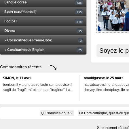
Langue corse
126
Sport (sauf football)
155
Football
146
Divers
55
> Corsicathèque Press-Book
3
> Corsicathèque English
Soyez le p
25
Commentaires récents
SIMON, le 11 avril
omobigusew, le 25 mars
bonjour, il y a une autre faute sur la devise :il
http://doxycycline-cheapbuy.si
s'agit de "frugifera" et non pas "frugiera". La...
doxycycline-cheapbuy.site.an
Qui sommes-nous ?
La Corsicathèque, qu'est-ce que
Site internet réalis