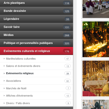
Arts plastiques
116
Bande dessinée
125
Légendaire
35
Savoir faire
131
Médias
268
Politique et personnalités publiques
320
Evénements culturels et religieux
176
Manifestations culturelles
47
Salons et événements divers
13
Evènements religieux
28
Associations
60
Marchés de Noël
7
Affiches d'événements
12
Divers / Faits divers
9