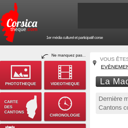
1er média culturel et participatif corse
Ne manquez pas...
VOUS ÊTES 
EVÈNEMEN
La Mad
PHOTOTHEQUE
VIDEOTHEQUE
Dernière m
CARTE
Cantons co
DES
CANTONS
CHRONOLOGIE