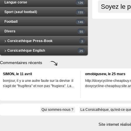
Langue corse
126
Soyez le p
Sport (sauf football)
155
Football
146
Divers
55
> Corsicathèque Press-Book
3
> Corsicathèque English
25
Commentaires récents
SIMON, le 11 avril
omobigusew, le 25 mars
bonjour, il y a une autre faute sur la devise :il
http://doxycycline-cheapbuy.si
s'agit de "frugifera" et non pas "frugiera". La...
doxycycline-cheapbuy.site.an
Qui sommes-nous ?
La Corsicathèque, qu'est-ce que
Site internet réalis