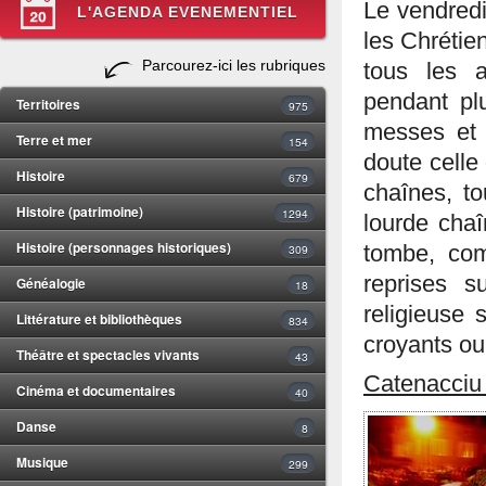
Le vendredi
L'AGENDA EVENEMENTIEL
les Chrétien
Parcourez-ici les rubriques
tous les 
pendant plu
Territoires
975
messes et 
Terre et mer
154
doute celle
Histoire
679
chaînes, to
Histoire (patrimoine)
1294
lourde chaî
Histoire (personnages historiques)
309
tombe, com
reprises s
Généalogie
18
religieuse 
Littérature et bibliothèques
834
croyants ou
Théâtre et spectacles vivants
43
Catenacciu
Cinéma et documentaires
40
Danse
8
Musique
299