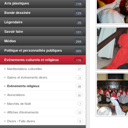
Arts plastiques
116
Bande dessinée
125
Légendaire
35
Savoir faire
131
Médias
268
Politique et personnalités publiques
320
Evénements culturels et religieux
176
Manifestations culturelles
47
Salons et événements divers
13
Evènements religieux
28
Associations
60
Marchés de Noël
7
Affiches d'événements
12
Divers / Faits divers
9