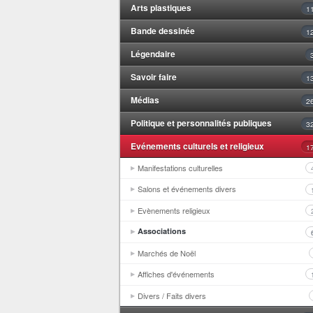
Arts plastiques
1
Bande dessinée
1
Légendaire
Savoir faire
1
Médias
2
Politique et personnalités publiques
3
Evénements culturels et religieux
1
Manifestations culturelles
Salons et événements divers
Evènements religieux
Associations
Marchés de Noël
Affiches d'événements
Divers / Faits divers