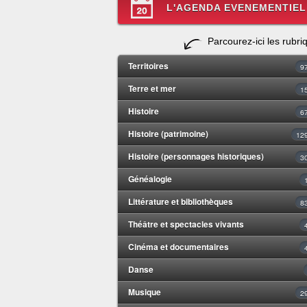
L'AGENDA EVENEMENTIEL
Parcourez-ici les rubri
Territoires
9
Terre et mer
1
Histoire
6
Histoire (patrimoine)
12
Histoire (personnages historiques)
3
Généalogie
Littérature et bibliothèques
8
Théâtre et spectacles vivants
Cinéma et documentaires
Danse
Musique
2