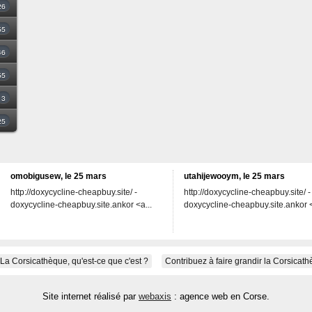
26
55
46
55
3
25
omobigusew, le 25 mars
utahijewooym, le 25 mars
http://doxycycline-cheapbuy.site/ -
http://doxycycline-cheapbuy.site/ -
doxycycline-cheapbuy.site.ankor <a...
doxycycline-cheapbuy.site.ankor <
La Corsicathèque, qu'est-ce que c'est ?
Contribuez à faire grandir la Corsicat
Site internet réalisé par
webaxis
: agence web en Corse.