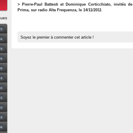
> Pierre-Paul Battesti et Dominique Corticchiato, invités de
Prima, sur radio Alta Frequenza, le 14/11/2011
ques
75
Soyez le premier à commenter cet article !
54
79
94
09
18
34
43
40
8
99