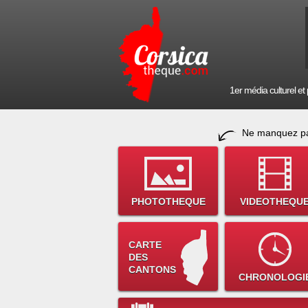
1er média culturel et p
Ne manquez pa
PHOTOTHEQUE
VIDEOTHEQU
CARTE
DES
CANTONS
CHRONOLOGI