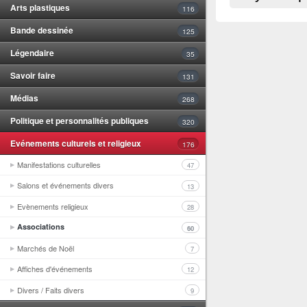
Arts plastiques
116
Bande dessinée
125
Légendaire
35
Savoir faire
131
Médias
268
Politique et personnalités publiques
320
Evénements culturels et religieux
176
Manifestations culturelles
47
Salons et événements divers
13
Evènements religieux
28
Associations
60
Marchés de Noël
7
Affiches d'événements
12
Divers / Faits divers
9