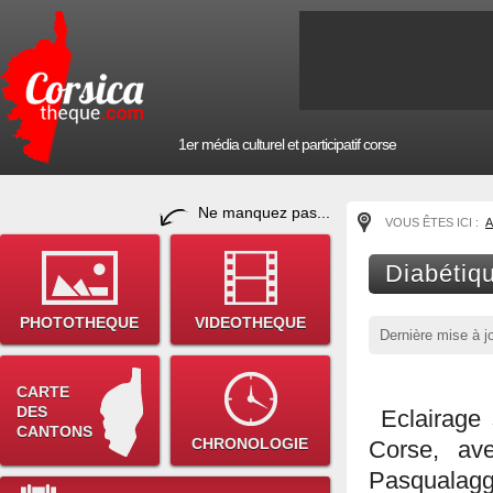
1er média culturel et participatif corse
Ne manquez pas...
VOUS ÊTES ICI :
A
Diabétiq
PHOTOTHEQUE
VIDEOTHEQUE
Dernière mise à j
CARTE
DES
Eclairage 
CANTONS
CHRONOLOGIE
Corse, ave
Pasqualagg