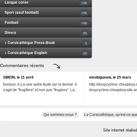
Langue corse
126
Sport (sauf football)
155
Football
146
Divers
55
> Corsicathèque Press-Book
3
> Corsicathèque English
25
Commentaires récents
SIMON, le 11 avril
omobigusew, le 25 mars
bonjour, il y a une autre faute sur la devise :il
http://doxycycline-cheapbuy.si
s'agit de "frugifera" et non pas "frugiera". La...
doxycycline-cheapbuy.site.an
Qui sommes-nous ?
La Corsicathèque, qu'est-ce que
Site internet réalis