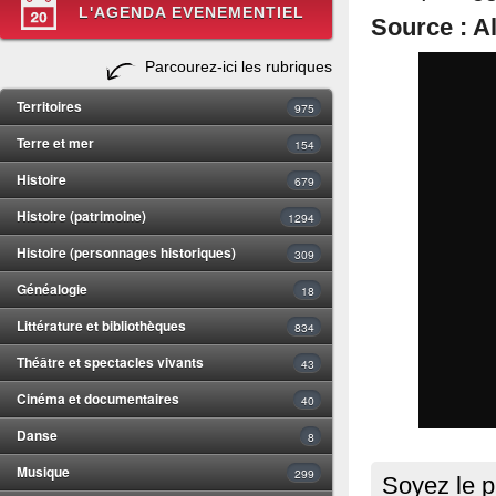
L'AGENDA EVENEMENTIEL
Source : Al
Parcourez-ici les rubriques
Territoires
975
Terre et mer
154
Histoire
679
Histoire (patrimoine)
1294
Histoire (personnages historiques)
309
Généalogie
18
Littérature et bibliothèques
834
Théâtre et spectacles vivants
43
Cinéma et documentaires
40
Danse
8
Musique
299
Soyez le p