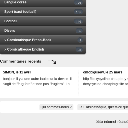
Langue corse
126
Sport (sauf football)
155
Football
146
Divers
55
> Corsicathèque Press-Book
3
> Corsicathèque English
25
Commentaires récents
SIMON, le 11 avril
omobigusew, le 25 mars
bonjour, il y a une autre faute sur la devise :il
http://doxycycline-cheapbuy.si
s'agit de "frugifera" et non pas "frugiera". La...
doxycycline-cheapbuy.site.an
Qui sommes-nous ?
La Corsicathèque, qu'est-ce que
Site internet réalis