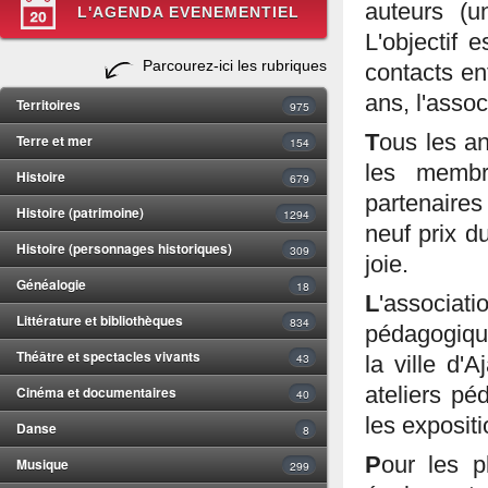
auteurs (u
L'AGENDA EVENEMENTIEL
L'objectif e
Parcourez-ici les rubriques
contacts en
ans, l'asso
Territoires
975
T
ous les a
Terre et mer
154
les membr
Histoire
679
partenaires
Histoire (patrimoine)
1294
neuf prix du
Histoire (personnages historiques)
309
joie.
Généalogie
18
L
'associat
Littérature et bibliothèques
834
pédagogique
Théâtre et spectacles vivants
43
la ville d'
Cinéma et documentaires
ateliers pé
40
les exposit
Danse
8
P
our les p
Musique
299