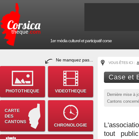
1er média culturel et participatif corse
Ne manquez pas...
VOUS ÊTES ICI :
A
Case et 
PHOTOTHEQUE
VIDEOTHEQUE
Dernière mise à j
Cantons concerné
CARTE
DES
CANTONS
L'associati
CHRONOLOGIE
tout publ