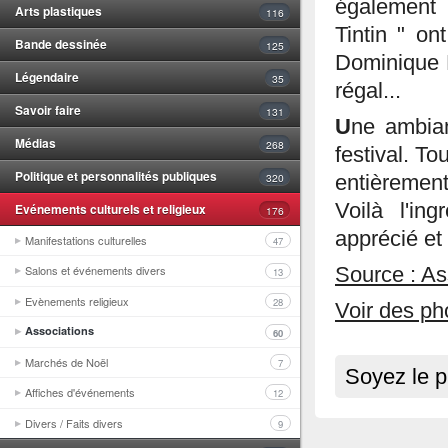
également 
Arts plastiques
116
Tintin " on
Bande dessinée
125
Dominique M
Légendaire
35
régal...
Savoir faire
131
U
ne ambian
Médias
268
festival. To
Politique et personnalités publiques
320
entièrement
Voilà l'ing
Evénements culturels et religieux
176
apprécié et
Manifestations culturelles
47
Salons et événements divers
Source : As
13
Evènements religieux
28
Voir des ph
Associations
60
Marchés de Noël
7
Soyez le p
Affiches d'événements
12
Divers / Faits divers
9