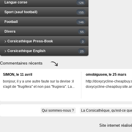
Langue corse
126
Sport (sauf football)
155
Football
146
Divers
55
> Corsicathèque Press-Book
3
> Corsicathèque English
25
Commentaires récents
SIMON, le 11 avril
omobigusew, le 25 mars
bonjour, il y a une autre faute sur la devise :il
http://doxycycline-cheapbuy.si
s'agit de "frugifera" et non pas "frugiera". La...
doxycycline-cheapbuy.site.an
Qui sommes-nous ?
La Corsicathèque, qu'est-ce que
Site internet réalis