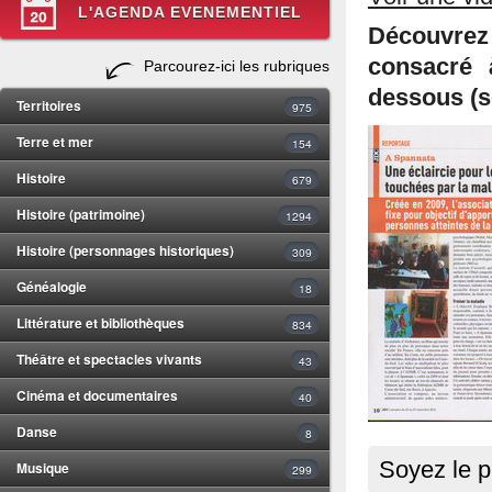
L'AGENDA EVENEMENTIEL
Découvrez
consacré 
Parcourez-ici les rubriques
dessous (s
Territoires
975
Terre et mer
154
Histoire
679
Histoire (patrimoine)
1294
Histoire (personnages historiques)
309
Généalogie
18
Littérature et bibliothèques
834
Théâtre et spectacles vivants
43
Cinéma et documentaires
40
Danse
8
Soyez le p
Musique
299