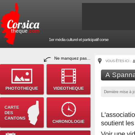
1er média culturel et participatif corse
Ne manquez pas...
VOUS ÊTES ICI :
A
A Spann
PHOTOTHEQUE
VIDEOTHEQUE
Dernière mise à j
CARTE
DES
L'associat
CANTONS
CHRONOLOGIE
soutient le
Voir une vi