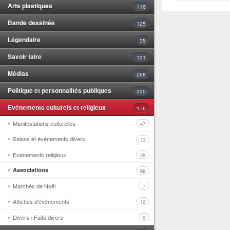
Arts plastiques
116
Bande dessinée
125
Légendaire
35
Savoir faire
131
Médias
268
Politique et personnalités publiques
320
Evénements culturels et religieux
176
Manifestations culturelles
47
Salons et événements divers
13
Evènements religieux
28
Associations
60
Marchés de Noël
7
Affiches d'événements
12
Divers / Faits divers
9