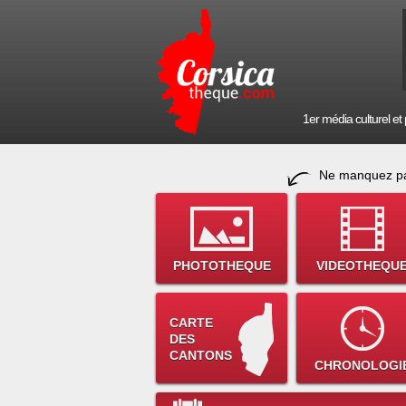
1er média culturel et p
Ne manquez pa
PHOTOTHEQUE
VIDEOTHEQU
CARTE
DES
CANTONS
CHRONOLOGI