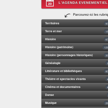
L'AGENDA EVENEMENTIEL
Parcourez-ici les rubri
Territoires
9
Terre et mer
1
Histoire
6
Histoire (patrimoine)
12
Histoire (personnages historiques)
3
Généalogie
Littérature et bibliothèques
8
Théâtre et spectacles vivants
Cinéma et documentaires
Danse
Musique
2