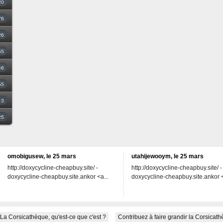
20
76
26
55
46
55
3
25
omobigusew, le 25 mars
utahijewooym, le 25 mars
http://doxycycline-cheapbuy.site/ -
http://doxycycline-cheapbuy.site/ -
doxycycline-cheapbuy.site.ankor <a...
doxycycline-cheapbuy.site.ankor <
La Corsicathèque, qu'est-ce que c'est ?
Contribuez à faire grandir la Corsicat