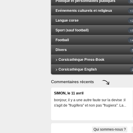
Politique et personnalités publiques
3
Evénements culturels et religieux
1
Langue corse
1
Sport (sauf football)
1
Football
1
Divers
> Corsicathèque Press-Book
> Corsicathèque English
Commentaires récents
SIMON, le 11 avril
bonjour, il y a une autre faute sur la devise :il
s'agit de "frugifera" et non pas "frugiera". La...
Qui sommes-nous ?