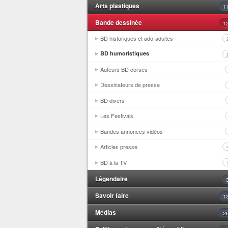
Arts plastiques
1
Bande dessinée
1
BD historiques et ado-adultes
BD humoristiques
Auteurs BD corses
Dessinateurs de presse
BD divers
Les Festivals
Bandes annonces vidéos
Articles presse
BD à la TV
Légendaire
Savoir faire
1
Médias
2