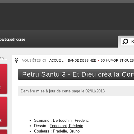
articipatif corse
s...
VOUS ÊTES ICI :
ACCUEIL
BANDE DESSINÉE
BD HUMORISTIQUES
Petru Santu 3 - Et Dieu créa la Co
E
Dernière mise à jour de cette page le
02/01/2013
E
Scénario :
Bertocchini, Frédéric
Dessin :
Federzoni, Frédéric
Couleurs : Pradelle, Bruno