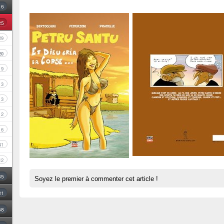
16
25
29
20
9
3
3
2
6
41
12
35
Soyez le premier à commenter cet article !
31
68