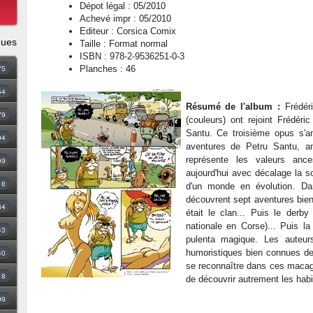
Dépot légal : 05/2010
Achevé impr : 05/2010
Editeur : Corsica Comix
ques
Taille : Format normal
ISBN : 978-2-9536251-0-3
75
Planches : 46
54
Résumé de l'album :
Frédéri
79
(couleurs) ont rejoint Frédéri
Santu. Ce troisième opus s'
94
aventures de Petru Santu, an
représente les valeurs ance
09
aujourd'hui avec décalage la s
18
d'un monde en évolution. Da
découvrent sept aventures bien
34
était le clan... Puis le derby
nationale en Corse)... Puis la
43
pulenta magique. Les auteur
40
humoristiques bien connues de
se reconnaître dans ces macag
8
de découvrir autrement les habit
99