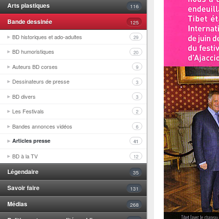
Arts plastiques
116
Bande dessinée
125
BD historiques et ado-adultes
29
BD humoristiques
20
Auteurs BD corses
9
Dessinateurs de presse
3
BD divers
3
Les Festivals
2
Bandes annonces vidéos
6
Articles presse
41
BD à la TV
12
Légendaire
35
Savoir faire
131
Médias
268