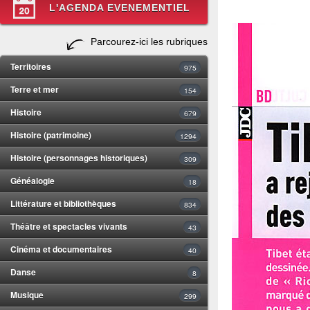
L'AGENDA EVENEMENTIEL
Parcourez-ici les rubriques
Territoires
975
Terre et mer
154
Histoire
679
Histoire (patrimoine)
1294
Histoire (personnages historiques)
309
Généalogie
18
Littérature et bibliothèques
834
Théâtre et spectacles vivants
43
Cinéma et documentaires
40
Danse
8
Musique
299