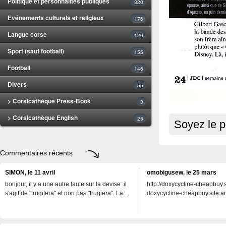
Politique et personnalités publiques
320
Evénements culturels et religieux
176
Langue corse
126
Sport (sauf football)
155
Football
146
Divers
55
> Corsicathèque Press-Book
3
> Corsicathèque English
25
Soyez le p
Commentaires récents
SIMON, le 11 avril
omobigusew, le 25 mars
bonjour, il y a une autre faute sur la devise :il
http://doxycycline-cheapbuy.si
s'agit de "frugifera" et non pas "frugiera". La...
doxycycline-cheapbuy.site.an