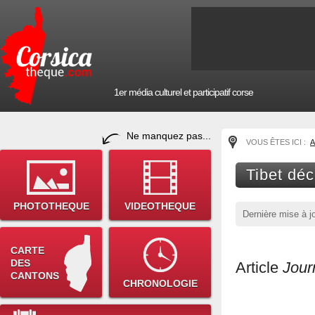
1er média culturel et participatif corse
Ne manquez pas...
VOUS ÊTES ICI :
A
Tibet déc
PHOTOTHEQUE
VIDEOTHEQUE
Dernière mise à j
CARTE
DES
Article
Jour
CANTONS
CHRONOLOGIE