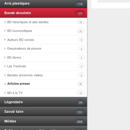
Arts plastiques
116
Bande dessinée
125
BD historiques et ado-adultes
29
BD humoristiques
20
Auteurs BD corses
9
Dessinateurs de presse
3
BD divers
3
Les Festivals
2
Bandes annonces vidéos
6
Articles presse
41
BD à la TV
12
Légendaire
35
Savoir faire
131
Médias
268