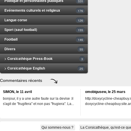
Politique et personnalités publiques
320
Evénements culturels et religieux
176
Langue corse
126
Sport (sauf football)
155
Football
146
Divers
55
> Corsicathèque Press-Book
3
> Corsicathèque English
25
Commentaires récents
SIMON, le 11 avril
omobigusew, le 25 mars
bonjour, il y a une autre faute sur la devise :il
http://doxycycline-cheapbuy.si
s'agit de "frugifera" et non pas "frugiera". La...
doxycycline-cheapbuy.site.an
Qui sommes-nous ?
La Corsicathèque, qu'est-ce que