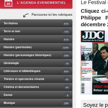
Le Festival 
L'AGENDA EVENEMENTIEL
Cliquez ci
Parcourez-ici les rubriques
Philippe 
Territoires
975
décembre 
Terre et mer
154
Histoire
679
Histoire (patrimoine)
1294
Histoire (personnages historiques)
309
Généalogie
18
Littérature et bibliothèques
834
Théâtre et spectacles vivants
43
Cinéma et documentaires
40
Danse
8
Musique
299
Soyez le p