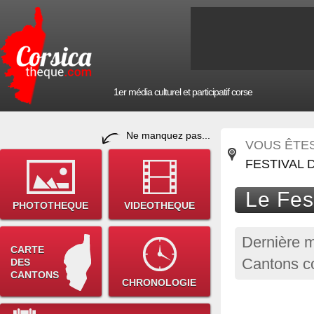
1er média culturel et participatif corse
Ne manquez pas...
VOUS ÊTES 
FESTIVAL 
Le Fest
PHOTOTHEQUE
VIDEOTHEQUE
Dernière m
CARTE
Cantons co
DES
CANTONS
CHRONOLOGIE