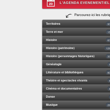
L'AGENDA EVENEMENTIEL
Parcourez-ici les rubri
Territoires
9
Terre et mer
1
Histoire
6
Histoire (patrimoine)
12
Histoire (personnages historiques)
3
Généalogie
Littérature et bibliothèques
8
Théâtre et spectacles vivants
Cinéma et documentaires
Danse
Musique
2