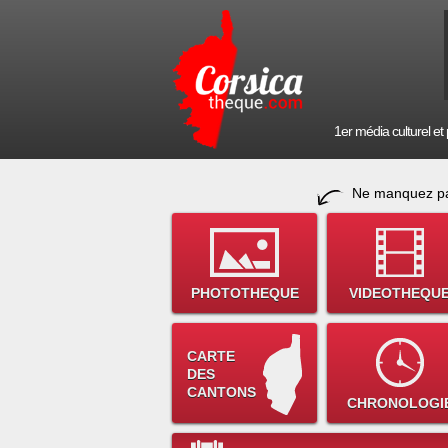
1er média culturel et p
Ne manquez pa
PHOTOTHEQUE
VIDEOTHEQU
CARTE
DES
CANTONS
CHRONOLOGI