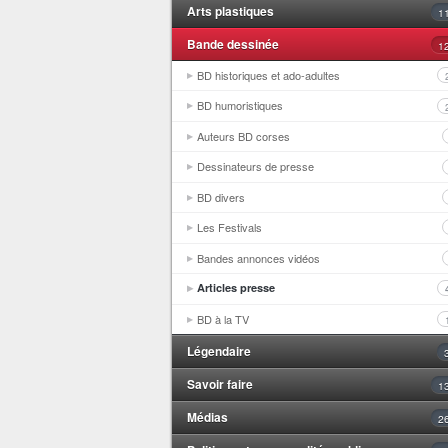
Arts plastiques
1
Bande dessinée
1
BD historiques et ado-adultes
BD humoristiques
Auteurs BD corses
Dessinateurs de presse
BD divers
Les Festivals
Bandes annonces vidéos
Articles presse
BD à la TV
Légendaire
Savoir faire
1
Médias
2