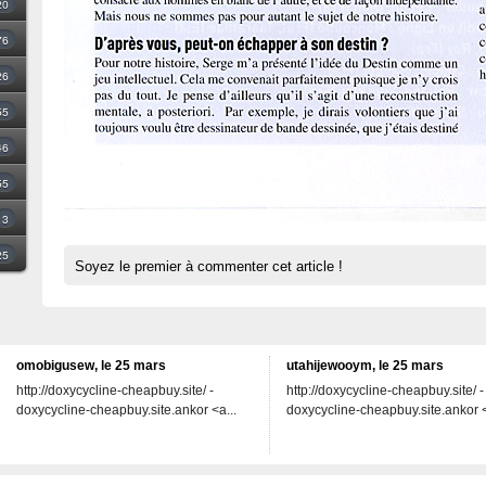
20
76
26
55
46
55
3
25
Soyez le premier à commenter cet article !
omobigusew, le 25 mars
utahijewooym, le 25 mars
http://doxycycline-cheapbuy.site/ -
http://doxycycline-cheapbuy.site/ -
doxycycline-cheapbuy.site.ankor <a...
doxycycline-cheapbuy.site.ankor <