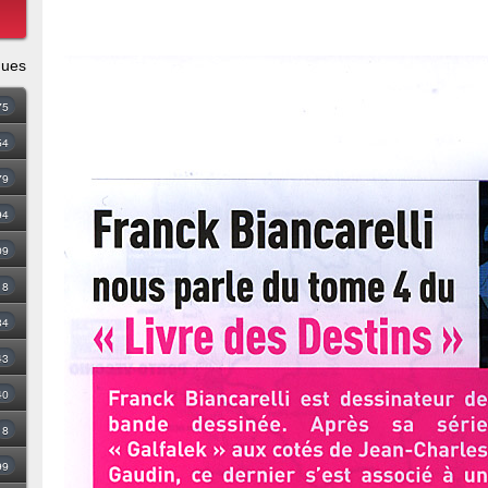
ques
75
54
79
94
09
18
34
43
40
8
99