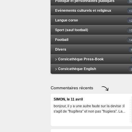
Politique et personnalités publiques
3
Evénements culturels et religieux
1
Langue corse
1
Sport (sauf football)
1
Football
1
Divers
> Corsicathèque Press-Book
> Corsicathèque English
Commentaires récents
SIMON, le 11 avril
bonjour, il y a une autre faute sur la devise :il
s'agit de "frugifera" et non pas "frugiera". La...