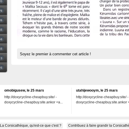
20
76
26
55
46
55
Soyez le premier à commenter cet article !
3
25
omobigusew, le 25 mars
utahijewooym, le 25 mars
http://doxycycline-cheapbuy.site/ -
http://doxycycline-cheapbuy.site/ -
doxycycline-cheapbuy.site.ankor <a...
doxycycline-cheapbuy.site.ankor <
La Corsicathèque, qu'est-ce que c'est ?
Contribuez à faire grandir la Corsicat