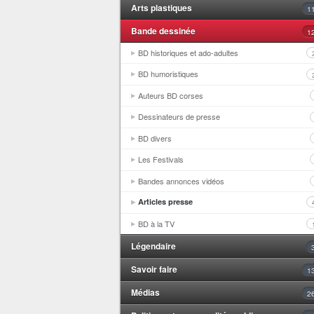
Arts plastiques
1
Bande dessinée
1
BD historiques et ado-adultes
BD humoristiques
Auteurs BD corses
Dessinateurs de presse
BD divers
Les Festivals
Bandes annonces vidéos
Articles presse
BD à la TV
Légendaire
Savoir faire
1
Médias
2