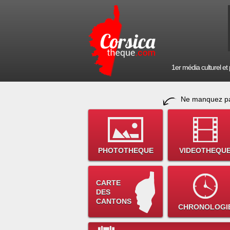
1er média culturel et p
Ne manquez pa
PHOTOTHEQUE
VIDEOTHEQU
CARTE
DES
CANTONS
CHRONOLOGI