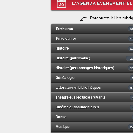
L'AGENDA EVENEMENTIEL
Parcourez-ici les rubri
Territoires
9
Terre et mer
1
Histoire
6
Histoire (patrimoine)
12
Histoire (personnages historiques)
3
Généalogie
Littérature et bibliothèques
8
Théâtre et spectacles vivants
Cinéma et documentaires
Danse
Musique
2