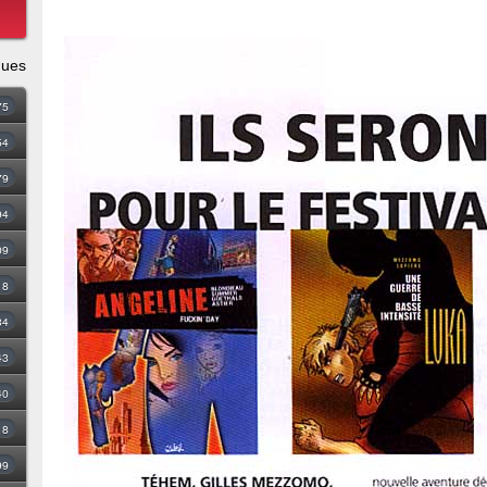
ques
75
54
79
94
09
18
34
43
40
8
99