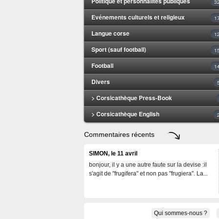
Politique et personnalités publiques
3
Evénements culturels et religieux
1
Langue corse
1
Sport (sauf football)
1
Football
1
Divers
> Corsicathèque Press-Book
> Corsicathèque English
Commentaires récents
SIMON, le 11 avril
bonjour, il y a une autre faute sur la devise :il
s'agit de "frugifera" et non pas "frugiera". La...
Qui sommes-nous ?