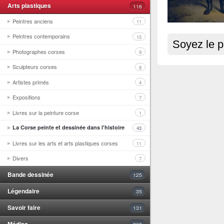
Arts plastiques
116
Peintres anciens
11
Peintres contemporains
15
Soyez le p
Photographes corses
9
Sculpteurs corses
8
Artistes primés
4
Expositions
7
Livres sur la peinture corse
1
La Corse peinte et dessinée dans l'histoire
43
Livres sur les arts et arts plastiques corses
11
Divers
7
Bande dessinée
125
Légendaire
35
Savoir faire
131
Médias