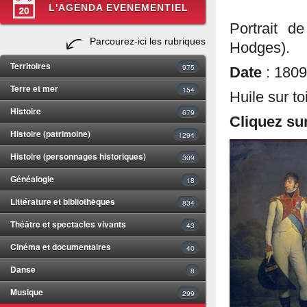
L'AGENDA EVENEMENTIEL
Portrait d
Parcourez-ici les rubriques
Hodges).
Territoires
975
Date
: 1809
Terre et mer
154
Huile sur t
Histoire
679
Cliquez sur
Histoire (patrimoine)
1294
Histoire (personnages historiques)
309
Généalogie
18
Littérature et bibliothèques
834
Théâtre et spectacles vivants
43
Cinéma et documentaires
40
Danse
8
Musique
299