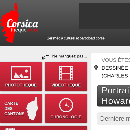
1er média culturel et participatif corse
Ne manquez pas...
VOUS ÊTES 
DESSINÉE 
(CHARLES
PHOTOTHEQUE
VIDEOTHEQUE
Portra
Howar
CARTE
DES
CANTONS
CHRONOLOGIE
Dernière m