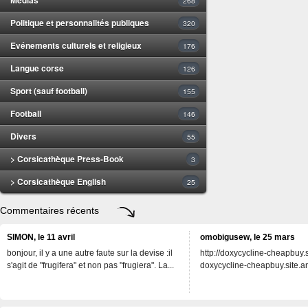
268
Politique et personnalités publiques
320
Evénements culturels et religieux
176
Langue corse
126
Sport (sauf football)
155
Football
146
Divers
55
> Corsicathèque Press-Book
3
> Corsicathèque English
25
Commentaires récents
SIMON, le 11 avril
omobigusew, le 25 mars
bonjour, il y a une autre faute sur la devise :il
http://doxycycline-cheapbuy.si
s'agit de "frugifera" et non pas "frugiera". La...
doxycycline-cheapbuy.site.an