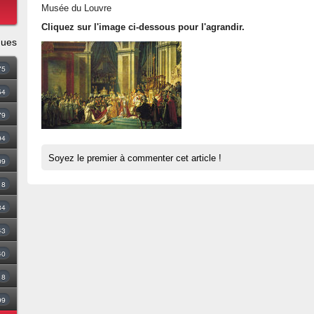
Musée du Louvre
Cliquez sur l'image ci-dessous pour l'agrandir.
ques
75
54
79
94
Soyez le premier à commenter cet article !
09
18
34
43
40
8
99