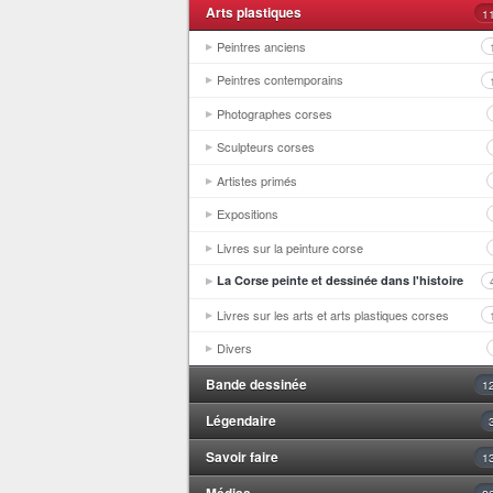
Arts plastiques
1
Peintres anciens
Peintres contemporains
Photographes corses
Sculpteurs corses
Artistes primés
Expositions
Livres sur la peinture corse
La Corse peinte et dessinée dans l'histoire
Livres sur les arts et arts plastiques corses
Divers
Bande dessinée
1
Légendaire
Savoir faire
1
Médias