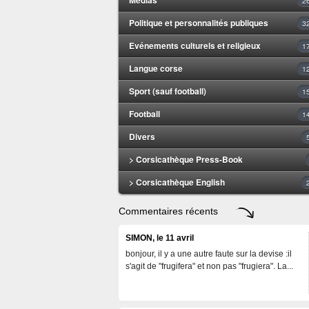
2
Politique et personnalités publiques
3
Evénements culturels et religieux
1
Langue corse
1
Sport (sauf football)
1
Football
1
Divers
> Corsicathèque Press-Book
> Corsicathèque English
Commentaires récents
SIMON, le 11 avril
bonjour, il y a une autre faute sur la devise :il
s'agit de "frugifera" et non pas "frugiera". La...