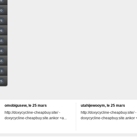
68
20
76
26
55
46
55
3
25
omobigusew, le 25 mars
utahijewooym, le 25 mars
http://doxycycline-cheapbuy.site/ -
http://doxycycline-cheapbuy.site/ -
doxycycline-cheapbuy.site.ankor <a...
doxycycline-cheapbuy.site.ankor <