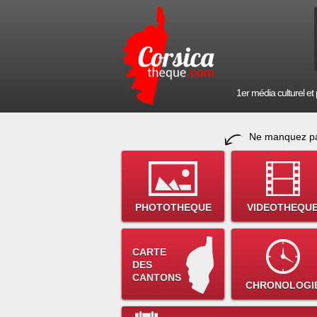
1er média culturel et p
Ne manquez pa
PHOTOTHEQUE
VIDEOTHEQU
CARTE
DES
CANTONS
CHRONOLOGI