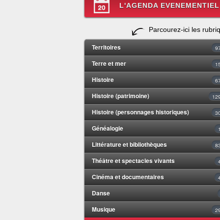
L'AGENDA EVENEMENTIEL
Parcourez-ici les rubri
Territoires
9
Terre et mer
1
Histoire
6
Histoire (patrimoine)
12
Histoire (personnages historiques)
3
Généalogie
Littérature et bibliothèques
8
Théâtre et spectacles vivants
Cinéma et documentaires
Danse
Musique
2