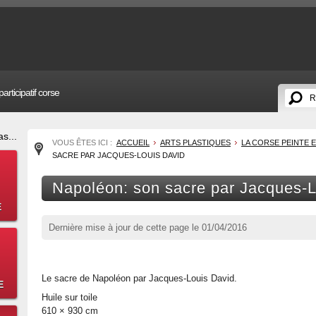
articipatif corse
s...
VOUS ÊTES ICI :
ACCUEIL
ARTS PLASTIQUES
LA CORSE PEINTE E
SACRE PAR JACQUES-LOUIS DAVID
Napoléon: son sacre par Jacques-L
E
Dernière mise à jour de cette page le
01/04/2016
Le sacre de Napoléon par Jacques-Louis David.
E
Huile sur toile
610 × 930 cm