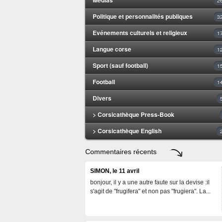
2
Politique et personnalités publiques
3
Evénements culturels et religieux
1
Langue corse
1
Sport (sauf football)
1
Football
1
Divers
> Corsicathèque Press-Book
> Corsicathèque English
Commentaires récents
SIMON, le 11 avril
bonjour, il y a une autre faute sur la devise :il
s'agit de "frugifera" et non pas "frugiera". La...