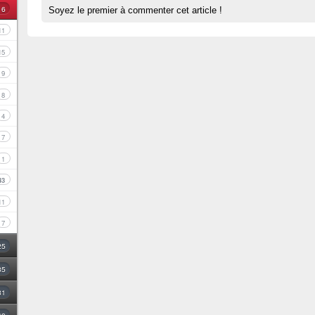
16
Soyez le premier à commenter cet article !
11
15
9
8
4
7
1
43
11
7
25
35
31