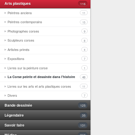
Arts plastiques
116
Peintres anciens
11
Peintres contemporains
15
Photographes corses
9
Sculpteurs corses
8
Artistes primés
4
Expositions
7
Livres sur la peinture corse
1
La Corse peinte et dessinée dans l'histoire
43
Livres sur les arts et arts plastiques corses
11
Divers
7
Bande dessinée
125
Légendaire
35
Savoir faire
131
Médias