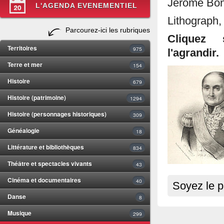
Jérome Bona
L'AGENDA EVENEMENTIEL
Lithograph,
Parcourez-ici les rubriques
Cliquez 
Territoires
975
l'agrandir.
Terre et mer
154
Histoire
679
Histoire (patrimoine)
1294
Histoire (personnages historiques)
309
Généalogie
18
Littérature et bibliothèques
834
Théâtre et spectacles vivants
43
Cinéma et documentaires
40
Soyez le p
Danse
8
Musique
299