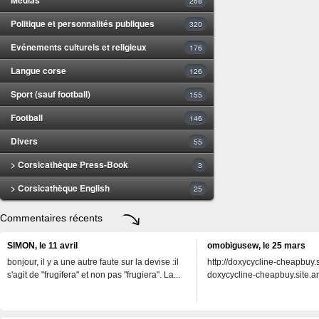
268
Politique et personnalités publiques
320
Evénements culturels et religieux
176
Langue corse
126
Sport (sauf football)
155
Football
146
Divers
55
> Corsicathèque Press-Book
3
> Corsicathèque English
25
Commentaires récents
SIMON, le 11 avril
omobigusew, le 25 mars
bonjour, il y a une autre faute sur la devise :il
http://doxycycline-cheapbuy.si
s'agit de "frugifera" et non pas "frugiera". La...
doxycycline-cheapbuy.site.an