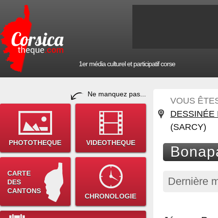
1er média culturel et participatif corse
Ne manquez pas...
VOUS ÊTES 
DESSINÉE 
(SARCY)
PHOTOTHEQUE
VIDEOTHEQUE
Bonapa
CARTE
Dernière m
DES
CANTONS
CHRONOLOGIE