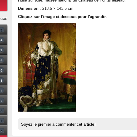
Huile sur toile, Musée national du Château de Fontainebleau.
Dimension
: 218,5 × 143,5 cm
Cliquez sur l'image ci-dessous pour l'agrandir.
ques
75
54
79
94
09
18
34
43
40
8
Soyez le premier à commenter cet article !
99