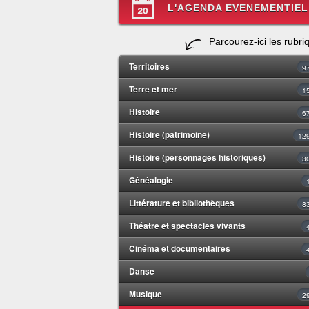
L'AGENDA EVENEMENTIEL
Parcourez-ici les rubri
Territoires
9
Terre et mer
1
Histoire
6
Histoire (patrimoine)
12
Histoire (personnages historiques)
3
Généalogie
Littérature et bibliothèques
8
Théâtre et spectacles vivants
Cinéma et documentaires
Danse
Musique
2