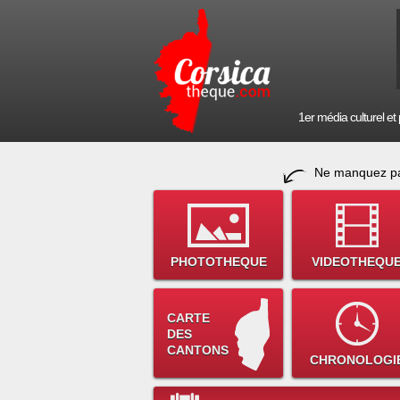
1er média culturel et p
Ne manquez pa
PHOTOTHEQUE
VIDEOTHEQU
CARTE
DES
CANTONS
CHRONOLOGI