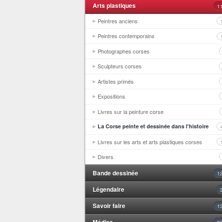
Arts plastiques
1
Peintres anciens
Peintres contemporains
Photographes corses
Sculpteurs corses
Artistes primés
Expositions
Livres sur la peinture corse
La Corse peinte et dessinée dans l'histoire
Livres sur les arts et arts plastiques corses
Divers
Bande dessinée
1
Légendaire
Savoir faire
1
Médias