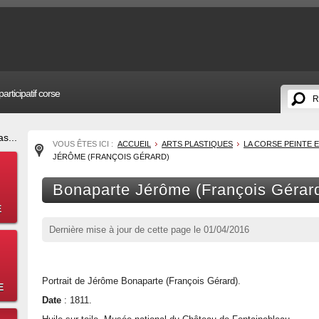
articipatif corse
s...
VOUS ÊTES ICI :
ACCUEIL
ARTS PLASTIQUES
LA CORSE PEINTE E
JÉRÔME (FRANÇOIS GÉRARD)
Bonaparte Jérôme (François Gérar
E
Dernière mise à jour de cette page le
01/04/2016
Portrait de Jérôme Bonaparte (François Gérard).
E
Date
: 1811.