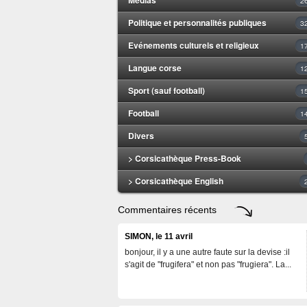
2
Politique et personnalités publiques
3
Evénements culturels et religieux
1
Langue corse
1
Sport (sauf football)
1
Football
1
Divers
> Corsicathèque Press-Book
> Corsicathèque English
Commentaires récents
SIMON, le 11 avril
bonjour, il y a une autre faute sur la devise :il
s'agit de "frugifera" et non pas "frugiera". La...