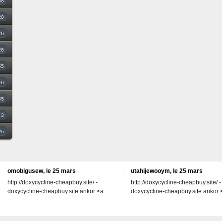
68
20
76
26
55
46
55
3
25
omobigusew, le 25 mars
utahijewooym, le 25 mars
http://doxycycline-cheapbuy.site/ -
http://doxycycline-cheapbuy.site/ -
doxycycline-cheapbuy.site.ankor <a...
doxycycline-cheapbuy.site.ankor <